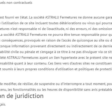
uels non contractuels
 est fourni en l’état. La société ASTRALU Fermetures ne donne aucune garan
e l’utilisation de ce site incluant toutes détériorations ou virus qui pour
tures n’est responsable ni de l’exactitude, ni des erreurs, ni des omissions
s. La société ASTRALU Fermetures ne pourra être tenue responsable pour q
ou conséquences, provoqués en raison de l’accès de quiconque au site ou d
elconque information provenant directement ou indirectement de ce dernier.
ité civile ou pénale et s’engage à ce titre à ne pas divulguer via ce site
société ASTRALU Fermetures ayant un lien hypertexte avec le présent site 
sabilité quant à leur contenu. Ces liens vers d’autres sites ne constitue
t soumis à leurs propres conditions d’utilisation et politiques de protect
e modifier, de résilier, de suspendre ou d’interrompre a tout moment, pour 
enu, les fonctionnalités ou les heures de disponibilité sans avis préalab
on de juridiction
çais.