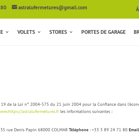
 80
astralufermetures@gmail.com
À
ÉE
VOLETS
STORES
PORTES DE GARAGE
BR
t 19 de la Loi n° 2004-575 du 21 juin 2004 pour la Confiance dans l’écon
www.https://astralufermetures.fr
les informations suivantes :
: 35 rue Denis Papin 68000 COLMAR
Téléphone
: +33 3 89 24 71 80
Emai