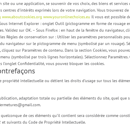
 site ou une application, se souvenir de vos choix, des biens et services
s centres d’intérêts exprimés lors de votre navigation. Vous trouverez de
rg
www.aboutcookies.org
www.youronlinechoices.eu
Il vous est possible d
– Sous Internet Explorer : onglet Outil (pictogramme en forme de rouage en
s. Validez sur OK. – Sous Firefox : en haut de la fenêtre du navigateur, cl
 les Règles de conservation sur : Utiliser les paramètres personnalisés pou
te du navigateur sur le pictogramme de menu (symbolisé par un rouage). Sé
é, cliquez sur Paramètres de contenu. Dans la section Cookies, vous pouve
enu (symbolisé par trois lignes horizontales). Sélectionnez Paramètres. C
ans l’onglet Confidentialité, vous pouvez bloquer les cookies.
contrefaçons
e propriété intellectuelle ou détient les droits d’usage sur tous les éléme
blication, adaptation totale ou partielle des éléments du site, quel que so
alufermetures@gmail.com.
n quelconque de ces éléments qu’il contient sera considérée comme consti
 et suivants du Code de Propriété Intellectuelle.