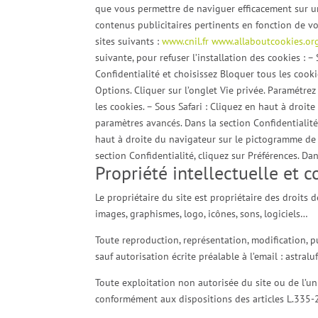
que vous permettre de naviguer efficacement sur un
contenus publicitaires pertinents en fonction de vo
sites suivants :
www.cnil.fr
www.allaboutcookies.o
suivante, pour refuser l’installation des cookies : 
Confidentialité et choisissez Bloquer tous les cookie
Options. Cliquer sur l’onglet Vie privée. Paramétrez
les cookies. – Sous Safari : Cliquez en haut à droi
paramètres avancés. Dans la section Confidentialit
haut à droite du navigateur sur le pictogramme de m
section Confidentialité, cliquez sur Préférences. D
Propriété intellectuelle et 
Le propriétaire du site est propriétaire des droits d
images, graphismes, logo, icônes, sons, logiciels…
Toute reproduction, représentation, modification, pu
sauf autorisation écrite préalable à l’email : astr
Toute exploitation non autorisée du site ou de l’u
conformément aux dispositions des articles L.335-2