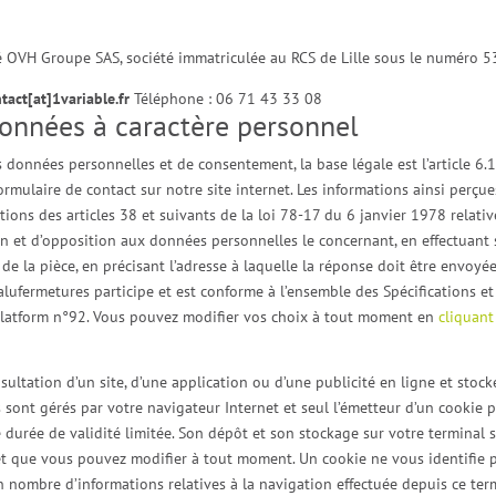
iété OVH Groupe SAS, société immatriculée au RCS de Lille sous le numéro 
tact[at]1variable.fr
Téléphone : 06 71 43 33 08
données à caractère personnel
 données personnelles et de consentement, la base légale est l’article 6
rmulaire de contact sur notre site internet. Les informations ainsi perçue
ns des articles 38 et suivants de la loi 78-17 du 6 janvier 1978 relative 
ation et d’opposition aux données personnelles le concernant, en effectua
e de la pièce, en précisant l’adresse à laquelle la réponse doit être envoyé
ralufermetures participe et est conforme à l’ensemble des Spécifications
 Platform n°92. Vous pouvez modifier vos choix à tout moment en
cliquant 
nsultation d’un site, d’une application ou d’une publicité en ligne et sto
 sont gérés par votre navigateur Internet et seul l’émetteur d’un cookie p
durée de validité limitée. Son dépôt et son stockage sur votre terminal se
et que vous pouvez modifier à tout moment. Un cookie ne vous identifie 
n nombre d’informations relatives à la navigation effectuée depuis ce term