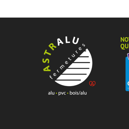
NO
QU