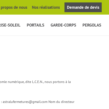
 propos de nous
Nos réalisations
Demande de devis
ISE-SOLEIL
PORTAILS
GARDE-CORPS
PERGOLAS
omie numérique, dite L.C.E.N., nous portons à la
l
: astralufermetures@gmail.com Nom du directeur